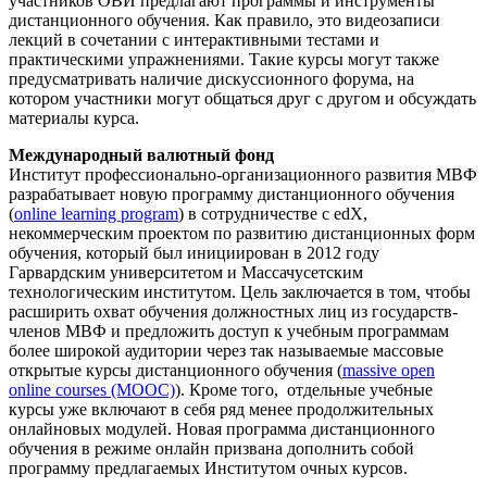
участников ОВИ предлагают программы и инструменты
дистанционного обучения. Как правило, это видеозаписи
лекций в сочетании с интерактивными тестами и
практическими упражнениями. Такие курсы могут также
предусматривать наличие дискуссионного форума, на
котором участники могут общаться друг с другом и обсуждать
материалы курса.
Международный валютный фонд
Институт профессионально-организационного развития МВФ
разрабатывает новую программу дистанционного обучения
(
online learning program
) в сотрудничестве с edX,
некоммерческим проектом по развитию дистанционных форм
обучения, который был инициирован в 2012 году
Гарвардским университетом и Массачусетским
технологическим институтом. Цель заключается в том, чтобы
расширить охват обучения должностных лиц из государств-
членов МВФ и предложить доступ к учебным программам
более широкой аудитории через так называемые массовые
открытые курсы дистанционного обучения (
massive open
online courses (MOOC)
). Кроме того, отдельные учебные
курсы уже включают в себя ряд менее продолжительных
онлайновых модулей. Новая программа дистанционного
обучения в режиме онлайн призвана дополнить собой
программу предлагаемых Институтом очных курсов.