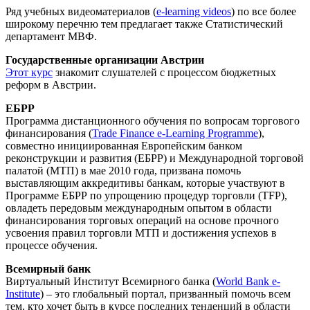
Ряд учебных видеоматериалов (
e-learning videos
) по все более
широкому перечню тем предлагает также Статистический
департамент МВФ.
Государственные организации Австрии
Этот курс
знакомит слушателей с процессом бюджетных
реформ в Австрии.
ЕБРР
Программа дистанционного обучения по вопросам торгового
финансирования (
Trade Finance e-Learning Programme
),
совместно инициированная Европейским банком
реконструкции и развития (ЕБРР) и Международной торговой
палатой (МТП) в мае 2010 года, призвана помочь
выставляющим аккредитивы банкам, которые участвуют в
Программе ЕБРР по упрощению процедур торговли (TFP),
овладеть передовым международным опытом в области
финансирования торговых операций на основе прочного
усвоения правил торговли МТП и достижения успехов в
процессе обучения.
Всемирный банк
Виртуальный Институт Всемирного банка (
World Bank e-
Institute
) – это глобальный портал, призванный помочь всем
тем, кто хочет быть в курсе последних тенденций в области